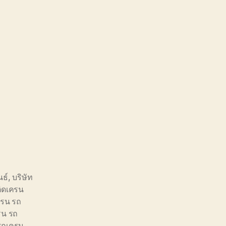
นธ์
,
บริษัท
ิดเครน
ครน รถ
รน รถ
รถเครน