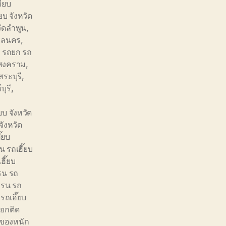
๊ยบ
ยบ จังหวัด
วัดลำพูน
,
สกลนคร
,
,
รถยก รถ
รสงคราม
,
สระบุรี
,
บุรี
,
บ จังหวัด
จังหวัด
๊ยบ
 รถเฮี๊ยบ
ฮี๊ยบ
รน รถ
ครน รถ
รถเฮี๊ยบ
ยกติด
ของหนัก