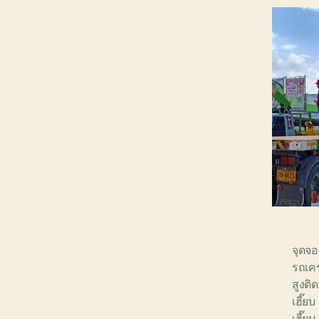
จุดจอ
รถเคร
สูงติ
เฮี๊ยบ
เฮี๊ยบ