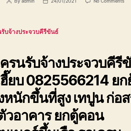
on
By
admin
24/01/2021
No Comments
Post
Post
รถ
author
date
เค
รับ
ประ
รับจ้างประจวบคีรีขันธ์
รถ
เฮี๊
ยก
ขอ
ครนรับจ้างประจวบคีรีขั
เทป
ที่
เฮี๊ยบ 0825566214 ยกย
สุง
หนักขึ้นที่สูง เทปูน ก่อส
ตัวอาคาร ยกตู้คอน