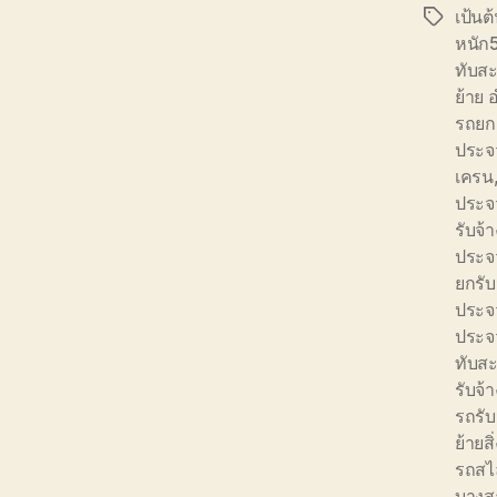
เป้นต
Tags
หนัก
ทับส
ย้าย 
รถยกย
ประจว
เครน
ประจว
รับจ
ประจว
ยกรับ
ประจว
ประจว
ทับส
รับจ้
รถรับ
ย้ายส
รถสไ
บางส