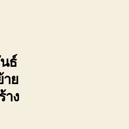
รน
จ้าง
จวบคีรีขันธ์
ยบ
ง
นธ์
ูน
้าย
ร้าง