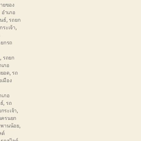
้ายของ
ย อำเภอ
นธ์
,
รถยก
กระเจ้า
,
ด
ถยกรถ
ี
,
รถยก
ำเภอ
ยยอด
,
รถ
เมือง
อำเภอ
ธ์
,
รถ
ยกระเจ้า
,
ดเครนยก
ะพานน้อย
,
ด์
,
รถสไลด์