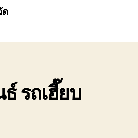
ัด
์ รถเฮี๊ยบ