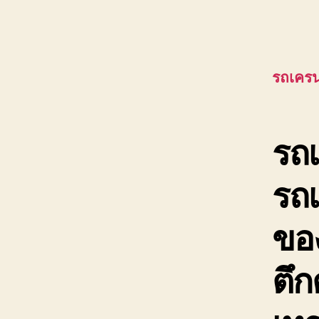
รถเครน
รถเ
รถ
ของ
ตึก