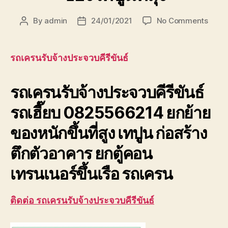
on
By
admin
24/01/2021
No Comments
Post
Post
รถ
author
date
เครน
รับจ้า
รถเครนรับจ้างประจวบคีรีขันธ์
ประจวบ
รถ
รถเครนรับจ้างประจวบคีรีขันธ์
เฮี๊ยบ
ยก
รถเฮี๊ยบ 0825566214 ยกย้าย
ของ
เทปูน
ของหนักขึ้นที่สูง เทปูน ก่อสร้าง
ที่
สุง
ตึกตัวอาคาร ยกตู้คอน
เทรนเนอร์ขึ้นเรือ รถเครน
ติดต่อ รถเครนรับจ้างประจวบคีรีขันธ์