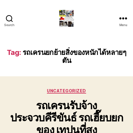
Search
Menu
รถ
ลาก
รถ
สไลด์
Tag:
รถเครนยกย้ายสิ่งของหนักได้หลายๆ
ใน
ตัน
เขต
หัวหิน
24
ชั่วโมง
ติดต่อ
Categories
UNCATEGORIZED
โทร
0888000456
รถเครนรับจ้าง
ประจวบคีรีขันธ์ รถเฮี๊ยบยก
ของ เทปูนที่สุง