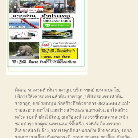
ติดต่อ รถเครนหัวหิน ราคาถูก
,
บริการขนย้ายรถแบคโฮ
,
บริการให้เช่ารถเครนหัวหิน ราคาถูก
,
บริษัทรถเครนหัวหิน
ราคาถูก
,
ยกย้ายเทปูน ก่อสร้างตึกตัวอาคาร 0่825566214ทำ
วามสะอาด เสาไฟ แสสว่าง สร้างสะพานทางด่วน ยกโคลส้าง
หลังคา ยกหิ้วต้นไม้ใหญ่ ยกเรือลงน้ำ ส่งขรขึ้นรถเครนกะเช้า
ซ่อมบำรุง ยกตู็คอนเทรนเนอร์ขึ้นเรือ
,
รถ6ล้อติดเครนยก
สิ่งของหนักรับจ้าง
,
รถบรรทุกติดแขนยกย้ายสิ่งของหนัก
,
รถยก
รถเครน รถเฮี๊ยบ จังหวัดกระบี่
,
รถยก รถเครน รถเฮี๊ยบ จังหวัด