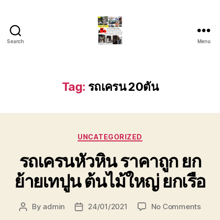
Search
Menu
รถ
ลาก
รถ
สไลด์
Tag:
รถเครน 20ตัน
ใน
เขต
หัวหิน
24
Categories
ชั่วโมง
UNCATEGORIZED
ติดต่อ
รถเครนหัวหิน ราคาถูก ยก
โทร
0888000456
ย้ายเทปูน ต้นไม้ใหญ่ ยกเรือ
on
By
admin
24/01/2021
No Comments
Post
Post
รถ
author
date