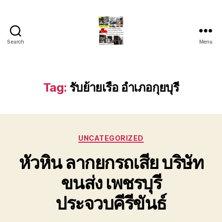
Search
Menu
รถ
ลาก
รถ
สไลด์
Tag:
รับย้ายเรือ อำเภอกุยบุรี
ใน
เขต
หัวหิน
24
Categories
ชั่วโมง
UNCATEGORIZED
ติดต่อ
หัวหิน ลากยกรถเสีย บริษัท
โทร
0888000456
ขนส่ง เพชรบุรี
ประจวบคีรีขันธ์