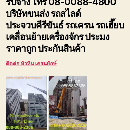
รับจ้าง โทร 08-0088-4800
ประจวบ
บริษัทขนส่ง รถสไลด์
ประจวบคีรีขันธ์ รถเครน รถเฮี๊ยบ
เคลื่อนย้ายเครื่องจักร ประมง
ราคาถูก ประกันสินค้า
ติดต่อ หัวหิน เครนยักษ์