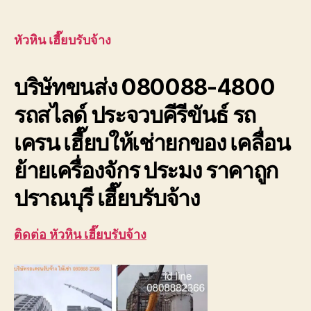
หัวหิน
author
date
เฮี๊ย
บรับ
หัวหิน เฮี๊ยบรับจ้าง
จ้าง
บริษัท
บริษัทขนส่ง 080088-4800
ขนส่ง
เพชรบุ
รถสไลด์ ประจวบคีรีขันธ์ รถ
ประจวบ
เครน เฮี๊ยบให้เช่ายกของ เคลื่อน
ย้ายเครื่องจักร ประมง ราคาถูก
ปราณบุรี เฮี๊ยบรับจ้าง
ติดต่อ หัวหิน เฮี๊ยบรับจ้าง