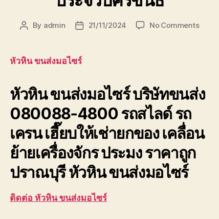
ประจวบคีรีขันธ์
on
By
admin
21/11/2024
No Comments
Post
Post
หัวหิน
author
date
ขนส่ง
มอ
หัวหิน ขนส่งมอไซร์
ไซร์
บริษัท
หัวหิน ขนส่งมอไซร์ บริษัทขนส่ง
ขนส่ง
เพชรบุ
080088-4800 รถสไลด์ รถ
ประจวบ
เครน เฮี๊ยบให้เช่ายกของ เคลื่อน
ย้ายเครื่องจักร ประมง ราคาถูก
ปราณบุรี หัวหิน ขนส่งมอไซร์
ติดต่อ หัวหิน ขนส่งมอไซร์