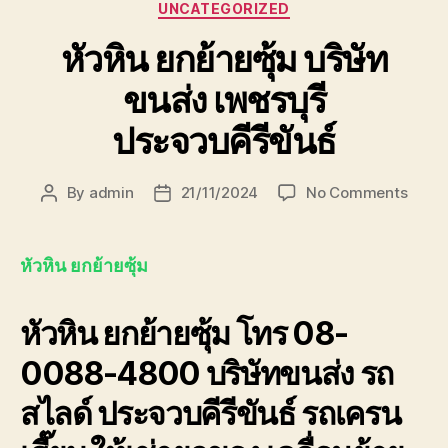
Categories
UNCATEGORIZED
หัวหิน ยกย้ายซุ้ม บริษัท
ขนส่ง เพชรบุรี
ประจวบคีรีขันธ์
on
By
admin
21/11/2024
No Comments
Post
Post
หัวหิน
author
date
ยก
ย้าย
หัวหิน ยกย้ายซุ้ม
ซุ้ม
บริษัท
หัวหิน ยกย้ายซุ้ม โทร 08-
ขนส่ง
เพชรบุ
0088-4800 บริษัทขนส่ง รถ
ประจวบ
สไลด์ ประจวบคีรีขันธ์ รถเครน