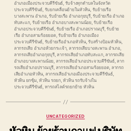
อำเภอเมืองประจวบคีรีขันธ์
,
รับจ้างทุกตำบลในจังหวัด
ประจวบคีรีขันธ์
,
รับยกเคลื่อนย้ายในหัวหิน
,
รับย้ายเรือ
บางสะพาน อำเภอ
,
รับย้ายเรือ อำเภอกุยบุรี
,
รับย้ายเรือ อำเภอ
ทับสะแก
,
รับย้ายเรือ อำเภอบางสะพานน้อย
,
รับย้ายเรือ
อำเภอประจวบคีรีขันธ์
,
รับย้ายเรือ อำเภอปราณบุรี
,
รับย้าย
เรือ อำเภอสามร้อยยอด
,
รับย้ายเรือ อำเภอเมือง
ประจวบคีรีขันธ์
,
รับย้ายเรืออำเภอหัวหิน
,
รับสร้างป้อมหัวหิน
,
ลากรถเสีย อำเภอห้วยกระเจ้า
,
ลากรถเสียบางสะพาน อำเภอ
,
ลากรถเสียอำเภอกุยบุรี
,
ลากรถเสียอำเภอทับสะแก
,
ลากรถเสีย
อำเภอบางสะพานน้อย
,
ลากรถเสียอำเภอประจวบคีรีขันธ์
,
ลาก
รถเสียอำเภอปราณบุรี
,
ลากรถเสียอำเภอสามร้อยยอด
,
ลากรถ
เสียอำเภอหัวหิน
,
ลากรถเสียอำเภอเมืองประจวบคีรีขันธ์
,
หัวหิน ยกซุ้ม
,
หัวหิน รถยก
,
หัวหิน รถรับจ้างใน
ประจวบคีรีขันธ์
,
หารถสไลด์รถยกย้าย หัวหิน
Categories
UNCATEGORIZED
หัวหิน ย้ายร้านกาแฟ บริษัท