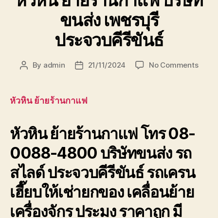
ขนส่ง เพชรบุรี
ประจวบคีรีขันธ์
on
By
admin
21/11/2024
No Comments
Post
Post
หัวหิน
author
date
ย้าย
ร้าน
หัวหิน ย้ายร้านกาแฟ
กาแฟ
บริษัท
หัวหิน ย้ายร้านกาแฟ โทร 08-
ขนส่ง
เพชรบุ
0088-4800 บริษัทขนส่ง รถ
ประจวบ
สไลด์ ประจวบคีรีขันธ์ รถเครน
เฮี๊ยบให้เช่ายกของ เคลื่อนย้าย
เครื่องจักร ประมง ราคาถูก มี