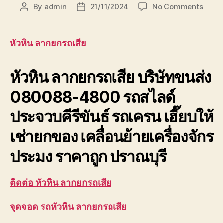
on
By
admin
21/11/2024
No Comments
Post
Post
หัวหิน
author
date
ลาก
ยก
หัวหิน ลากยกรถเสีย
รถ
เสีย
หัวหิน ลากยกรถเสีย
บริษัทขนส่ง
บริษัท
ขนส่ง
080088-4800 รถสไลด์
เพชรบุ
ประจวบ
ประจวบคีรีขันธ์ รถเครน เฮี๊ยบให้
เช่ายกของ เคลื่อนย้ายเครื่องจักร
ประมง ราคาถูก ปราณบุรี
ติดต่อ หัวหิน ลากยกรถเสีย
จุดจอด รถหัวหิน ลากยกรถเสีย