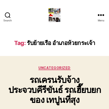
Search
Menu
รถ
ลาก
รถ
สไลด์
Tag:
รับย้ายเรือ อำเภอห้วยกระเจ้า
ใน
เขต
หัวหิน
24
Categories
ชั่วโมง
UNCATEGORIZED
ติดต่อ
รถเครนรับจ้าง
โทร
0888000456
ประจวบคีรีขันธ์ รถเฮี๊ยบยก
ของ เทปูนที่สุง