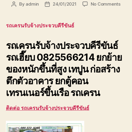
on
By
admin
24/01/2021
No Comments
Post
Post
รถ
author
date
เครน
รับจ้า
รถเครนรับจ้างประจวบคีรีขันธ์
ประจวบ
รถ
รถเครนรับจ้างประจวบคีรีขันธ์
เฮี๊ยบ
ยก
รถเฮี๊ยบ 0825566214 ยกย้าย
ของ
เทปูน
ของหนักขึ้นที่สูง เทปูน ก่อสร้าง
ที่
สุง
ตึกตัวอาคาร ยกตู้คอน
เทรนเนอร์ขึ้นเรือ รถเครน
ติดต่อ รถเครนรับจ้างประจวบคีรีขันธ์