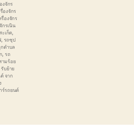
่องจักร
รื่องจักร
ครื่องจักร
งจักรเนิน
งสะเก็ต
,
ฟ
,
รถซุป
ทุกตำบล
ก
,
รถ
สามร้อย
,
รับย้าย
ต์ จาก
ง
าร์รถยนต์