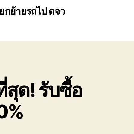
รยกย้ายรถไป ตจว
สุด! รับซื้อ
00%