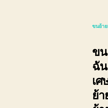
ขนย้าย
ขนย
ฉัน
เศษ
ย้า