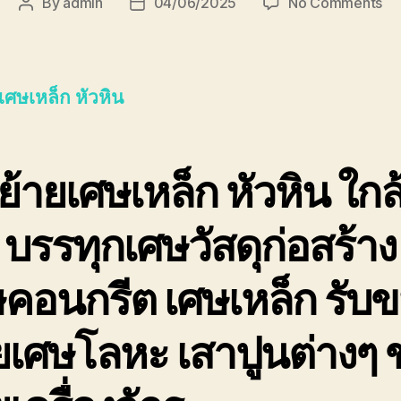
on
By
admin
04/06/2025
No Comments
Post
Post
ขน
author
date
ย้า
เศ
เหล
เศษเหล็ก หัวหิน
หัว
ด่ว
ที่ส
รับ
้ายเศษเหล็ก หัวหิน
ใกล
ซื้อ
รา
 บรรทุกเศษวัสดุก่อสร้าง
สูง
ปล
คอนกรีต เศษเหล็ก รับ
ยเศษโลหะ เสาปูนต่างๆ