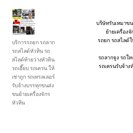
บริษัทรับเหมาขน
ย้ายเครื่อง
รถ
รถยก รถสไลด์ใน
บริการรถยก รถลาก
ลาก
รถ
รถสไลด์หัวหิน รถ
สไลด์
รถลากจูง รถใหญ
สไลด์ท้ายว่างหัวหิน
ใน
รถเครนรับจ้างห
รถเฮี๊ยบ รถเครน ให้
เขต
เช่าถูก รถเทรลเลอร์
หัวหิน
24
รับจ้างบรรทุกขนส่ง
ชั่วโมง
ขนย้ายเครื่องจักร
ติดต่อ
หัวหิน
โทร
0888000456