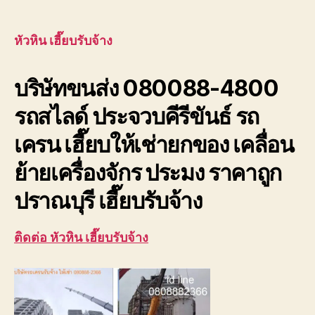
หัวหิน
author
date
เฮี๊ย
บรับ
หัวหิน เฮี๊ยบรับจ้าง
จ้าง
บริษัท
บริษัทขนส่ง 080088-4800
ขนส่ง
เพชรบุ
รถสไลด์ ประจวบคีรีขันธ์ รถ
ประจวบ
เครน เฮี๊ยบให้เช่ายกของ เคลื่อน
ย้ายเครื่องจักร ประมง ราคาถูก
ปราณบุรี เฮี๊ยบรับจ้าง
ติดต่อ หัวหิน เฮี๊ยบรับจ้าง