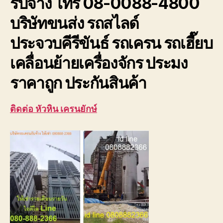
รับจ้าง โทร 08-0088-4800
ประจวบ
บริษัทขนส่ง รถสไลด์
ประจวบคีรีขันธ์ รถเครน รถเฮี๊ยบ
เคลื่อนย้ายเครื่องจักร ประมง
ราคาถูก ประกันสินค้า
ติดต่อ หัวหิน เครนยักษ์