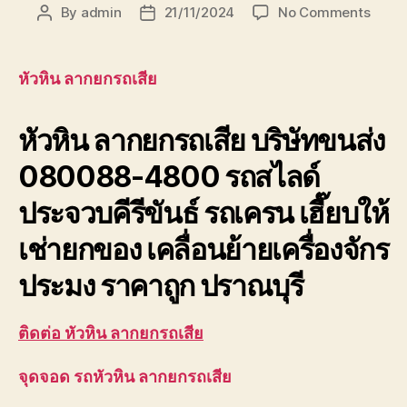
on
By
admin
21/11/2024
No Comments
Post
Post
หัวหิน
author
date
ลาก
ยก
หัวหิน ลากยกรถเสีย
รถ
เสีย
หัวหิน ลากยกรถเสีย
บริษัทขนส่ง
บริษัท
ขนส่ง
080088-4800 รถสไลด์
เพชรบุ
ประจวบ
ประจวบคีรีขันธ์ รถเครน เฮี๊ยบให้
เช่ายกของ เคลื่อนย้ายเครื่องจักร
ประมง ราคาถูก ปราณบุรี
ติดต่อ หัวหิน ลากยกรถเสีย
จุดจอด รถหัวหิน ลากยกรถเสีย