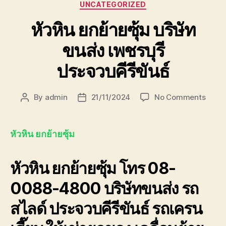
Categories
UNCATEGORIZED
หัวหิน ยกย้ายซุ้ม บริษัท
ขนส่ง เพชรบุรี
ประจวบคีรีขันธ์
on
By
admin
21/11/2024
No Comments
Post
Post
หัวหิน
author
date
ยก
ย้าย
หัวหิน ยกย้ายซุ้ม
ซุ้ม
บริษัท
หัวหิน ยกย้ายซุ้ม โทร 08-
ขนส่ง
เพชรบุ
0088-4800 บริษัทขนส่ง รถ
ประจวบ
สไลด์ ประจวบคีรีขันธ์ รถเครน