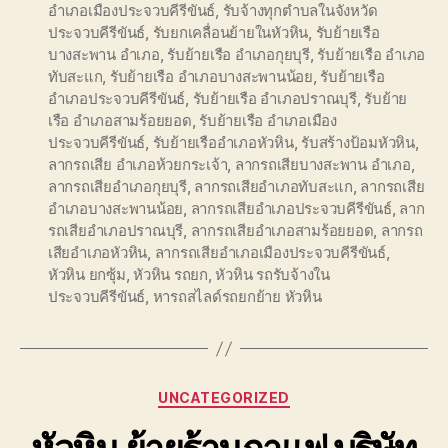
อำเภอเมืองประจวบคีรีขันธ์
,
รับจ้างทุกตำบลในจังหวัด
ประจวบคีรีขันธ์
,
รับยกเคลื่อนย้ายในหัวหิน
,
รับย้ายเรือ
บางสะพาน อำเภอ
,
รับย้ายเรือ อำเภอกุยบุรี
,
รับย้ายเรือ อำเภอ
ทับสะแก
,
รับย้ายเรือ อำเภอบางสะพานน้อย
,
รับย้ายเรือ
อำเภอประจวบคีรีขันธ์
,
รับย้ายเรือ อำเภอปราณบุรี
,
รับย้าย
เรือ อำเภอสามร้อยยอด
,
รับย้ายเรือ อำเภอเมือง
ประจวบคีรีขันธ์
,
รับย้ายเรืออำเภอหัวหิน
,
รับสร้างป้อมหัวหิน
,
ลากรถเสีย อำเภอห้วยกระเจ้า
,
ลากรถเสียบางสะพาน อำเภอ
,
ลากรถเสียอำเภอกุยบุรี
,
ลากรถเสียอำเภอทับสะแก
,
ลากรถเสีย
อำเภอบางสะพานน้อย
,
ลากรถเสียอำเภอประจวบคีรีขันธ์
,
ลาก
รถเสียอำเภอปราณบุรี
,
ลากรถเสียอำเภอสามร้อยยอด
,
ลากรถ
เสียอำเภอหัวหิน
,
ลากรถเสียอำเภอเมืองประจวบคีรีขันธ์
,
หัวหิน ยกซุ้ม
,
หัวหิน รถยก
,
หัวหิน รถรับจ้างใน
ประจวบคีรีขันธ์
,
หารถสไลด์รถยกย้าย หัวหิน
Categories
UNCATEGORIZED
หัวหิน ย้ายร้านกาแฟ บริษัท