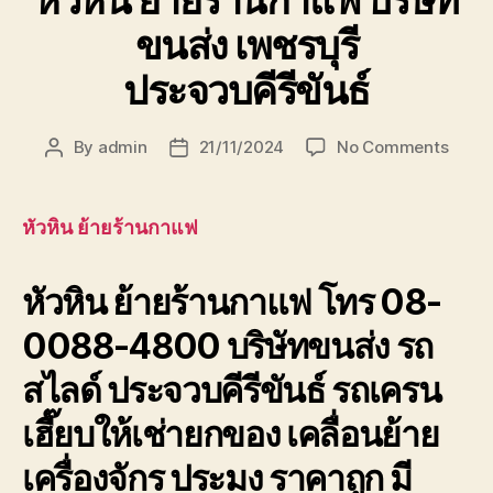
ขนส่ง เพชรบุรี
ประจวบคีรีขันธ์
on
By
admin
21/11/2024
No Comments
Post
Post
หัวหิน
author
date
ย้าย
ร้าน
หัวหิน ย้ายร้านกาแฟ
กาแฟ
บริษัท
หัวหิน ย้ายร้านกาแฟ โทร 08-
ขนส่ง
เพชรบุ
0088-4800 บริษัทขนส่ง รถ
ประจวบ
สไลด์ ประจวบคีรีขันธ์ รถเครน
เฮี๊ยบให้เช่ายกของ เคลื่อนย้าย
เครื่องจักร ประมง ราคาถูก มี