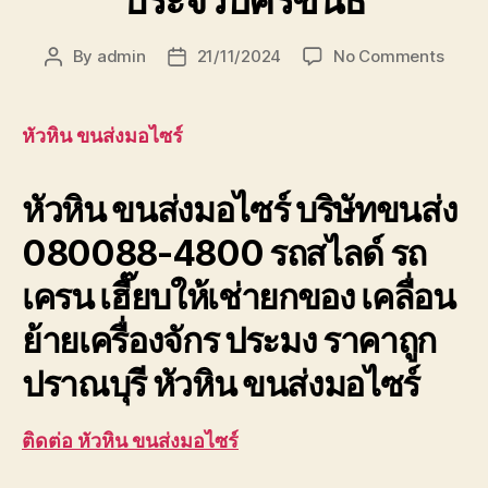
ประจวบคีรีขันธ์
on
By
admin
21/11/2024
No Comments
Post
Post
หัวหิน
author
date
ขนส่ง
มอ
หัวหิน ขนส่งมอไซร์
ไซร์
บริษัท
หัวหิน ขนส่งมอไซร์ บริษัทขนส่ง
ขนส่ง
เพชรบุ
080088-4800 รถสไลด์ รถ
ประจวบ
เครน เฮี๊ยบให้เช่ายกของ เคลื่อน
ย้ายเครื่องจักร ประมง ราคาถูก
ปราณบุรี หัวหิน ขนส่งมอไซร์
ติดต่อ หัวหิน ขนส่งมอไซร์