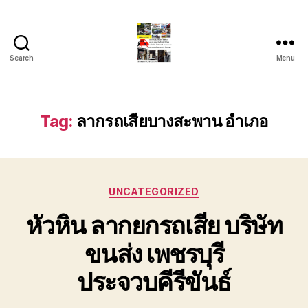
Search
Menu
รถ
ลาก
รถ
สไลด์
Tag:
ลากรถเสียบางสะพาน อำเภอ
ใน
เขต
หัวหิน
24
Categories
ชั่วโมง
UNCATEGORIZED
ติดต่อ
หัวหิน ลากยกรถเสีย บริษัท
โทร
0888000456
ขนส่ง เพชรบุรี
ประจวบคีรีขันธ์