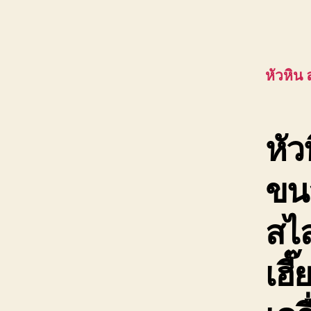
หัวหิน
หัว
ขน
สไล
เฮี