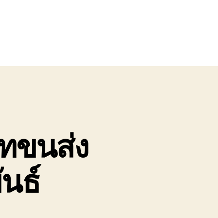
ัทขนส่ง
ันธ์