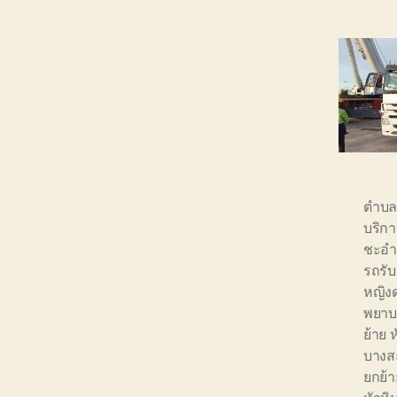
ตำบล
บริกา
ชะอ
รถรับ
หญิง
พยาบ
ย้าย 
บางส
ยกย้