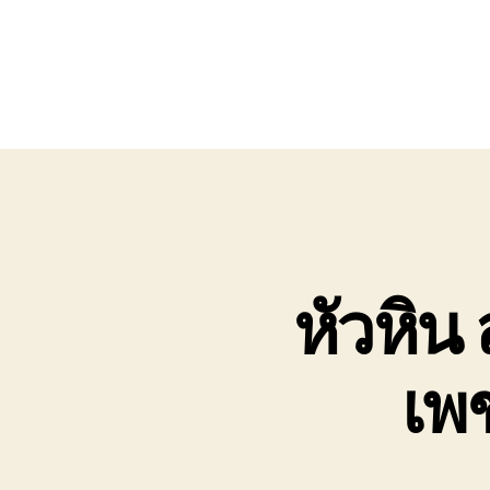
หัวหิน
เพช