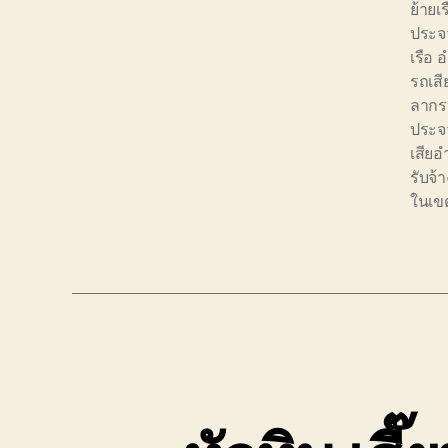
ย้ายเ
ประจว
เรือ 
รถเสี
ลากร
ประจว
เสียอ
รับจ้
ในเข