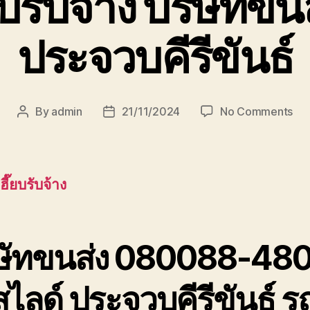
ยบรับจ้าง บริษัทขน
ประจวบคีรีขันธ์
on
By
admin
21/11/2024
No Comments
Post
Post
หัว
author
date
เฮี๊ย
บรั
จ้าง
ฮี๊ยบรับจ้าง
บริ
ขนส
เพช
ประ
ิษัทขนส่ง 080088-48
ไลด์ ประจวบคีรีขันธ์ ร