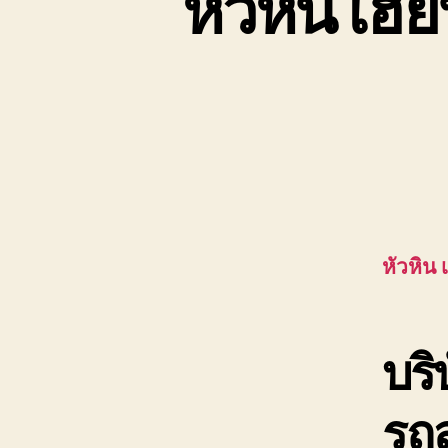
หัวหิน เฮี๊
หัวหิน เ
บร
รถส