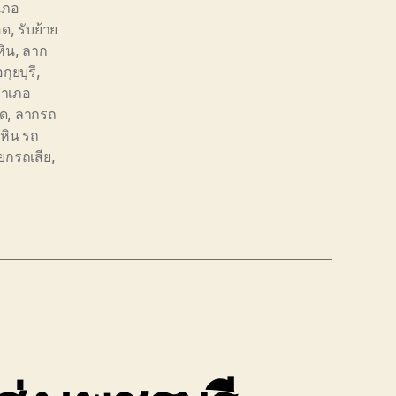
ำเภอ
อด
,
รับย้าย
หิน
,
ลาก
ุยบุรี
,
อำเภอ
อด
,
ลากรถ
วหิน รถ
ยกรถเสีย
,