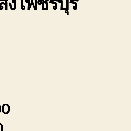
ส่ง เพชรบุรี
หิน
บ
ษัท
่ง
รบุรี
จวบคีรีขันธ์
00
ถ