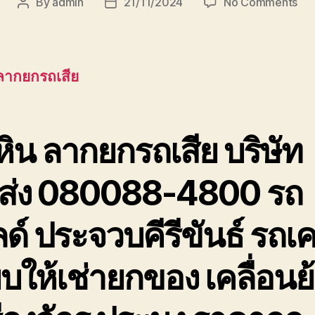
on
By
admin
21/11/2024
No Comments
Post
Post
หัว
author
date
ลา
ยก
รถ
 ลากยกรถเสีย
เสีย
บริ
ขนส
เพช
หิน ลากยกรถเสีย
บริษัท
ประ
ส่ง 080088-4800 รถ
ด์ ประจวบคีรีขันธ์ รถเ
๊ยบให้เช่ายกของ เคลื่อนย