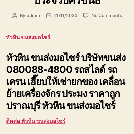
ประจวบคีรีขันธ์
on
By
admin
21/11/2024
No Comments
Post
Post
หัวหิน
author
date
ขนส่ง
มอ
หัวหิน ขนส่งมอไซร์
ไซร์
บริษัท
หัวหิน ขนส่งมอไซร์ บริษัทขนส่ง
ขนส่ง
เพชรบุ
080088-4800 รถสไลด์ รถ
ประจวบ
เครน เฮี๊ยบให้เช่ายกของ เคลื่อน
ย้ายเครื่องจักร ประมง ราคาถูก
ปราณบุรี หัวหิน ขนส่งมอไซร์
ติดต่อ หัวหิน ขนส่งมอไซร์