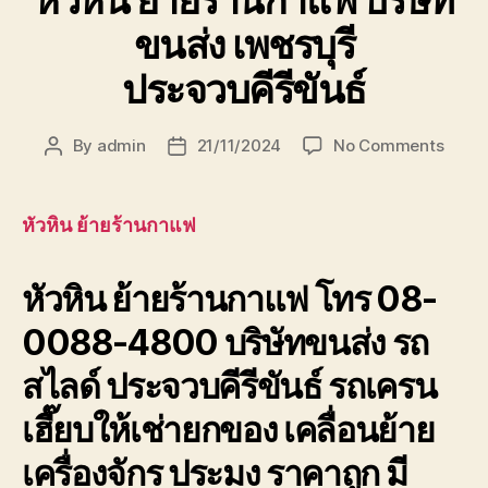
ขนส่ง เพชรบุรี
ประจวบคีรีขันธ์
on
By
admin
21/11/2024
No Comments
Post
Post
หัวหิน
author
date
ย้าย
ร้าน
หัวหิน ย้ายร้านกาแฟ
กาแฟ
บริษัท
หัวหิน ย้ายร้านกาแฟ โทร 08-
ขนส่ง
เพชรบุ
0088-4800 บริษัทขนส่ง รถ
ประจวบ
สไลด์ ประจวบคีรีขันธ์ รถเครน
เฮี๊ยบให้เช่ายกของ เคลื่อนย้าย
เครื่องจักร ประมง ราคาถูก มี