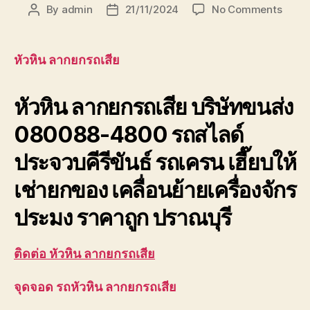
on
By
admin
21/11/2024
No Comments
Post
Post
หัวหิน
author
date
ลาก
ยก
หัวหิน ลากยกรถเสีย
รถ
เสีย
หัวหิน ลากยกรถเสีย
บริษัทขนส่ง
บริษัท
ขนส่ง
080088-4800 รถสไลด์
เพชรบุ
ประจวบ
ประจวบคีรีขันธ์ รถเครน เฮี๊ยบให้
เช่ายกของ เคลื่อนย้ายเครื่องจักร
ประมง ราคาถูก ปราณบุรี
ติดต่อ หัวหิน ลากยกรถเสีย
จุดจอด รถหัวหิน ลากยกรถเสีย