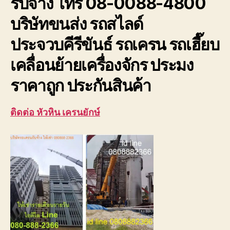
รับจ้าง โทร 08-0088-4800
ประจวบ
บริษัทขนส่ง รถสไลด์
ประจวบคีรีขันธ์ รถเครน รถเฮี๊ยบ
เคลื่อนย้ายเครื่องจักร ประมง
ราคาถูก ประกันสินค้า
ติดต่อ หัวหิน เครนยักษ์