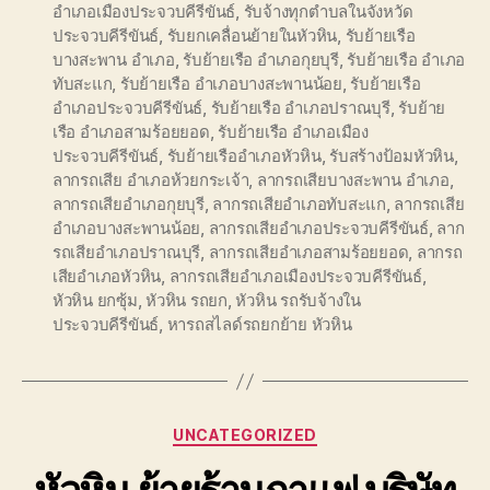
อำเภอเมืองประจวบคีรีขันธ์
,
รับจ้างทุกตำบลในจังหวัด
ประจวบคีรีขันธ์
,
รับยกเคลื่อนย้ายในหัวหิน
,
รับย้ายเรือ
บางสะพาน อำเภอ
,
รับย้ายเรือ อำเภอกุยบุรี
,
รับย้ายเรือ อำเภอ
ทับสะแก
,
รับย้ายเรือ อำเภอบางสะพานน้อย
,
รับย้ายเรือ
อำเภอประจวบคีรีขันธ์
,
รับย้ายเรือ อำเภอปราณบุรี
,
รับย้าย
เรือ อำเภอสามร้อยยอด
,
รับย้ายเรือ อำเภอเมือง
ประจวบคีรีขันธ์
,
รับย้ายเรืออำเภอหัวหิน
,
รับสร้างป้อมหัวหิน
,
ลากรถเสีย อำเภอห้วยกระเจ้า
,
ลากรถเสียบางสะพาน อำเภอ
,
ลากรถเสียอำเภอกุยบุรี
,
ลากรถเสียอำเภอทับสะแก
,
ลากรถเสีย
อำเภอบางสะพานน้อย
,
ลากรถเสียอำเภอประจวบคีรีขันธ์
,
ลาก
รถเสียอำเภอปราณบุรี
,
ลากรถเสียอำเภอสามร้อยยอด
,
ลากรถ
เสียอำเภอหัวหิน
,
ลากรถเสียอำเภอเมืองประจวบคีรีขันธ์
,
หัวหิน ยกซุ้ม
,
หัวหิน รถยก
,
หัวหิน รถรับจ้างใน
ประจวบคีรีขันธ์
,
หารถสไลด์รถยกย้าย หัวหิน
Categories
UNCATEGORIZED
หัวหิน ย้ายร้านกาแฟ บริษัท