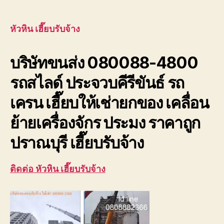
หัวหิน
author
date
เฮี๊ย
บรับ
หัวหิน เฮี๊ยบรับจ้าง
จ้าง
บริษัท
บริษัทขนส่ง 080088-4800
ขนส่ง
เพชรบุ
รถสไลด์ ประจวบคีรีขันธ์ รถ
ประจวบ
เครน เฮี๊ยบให้เช่ายกของ เคลื่อน
ย้ายเครื่องจักร ประมง ราคาถูก
ปราณบุรี เฮี๊ยบรับจ้าง
ติดต่อ หัวหิน เฮี๊ยบรับจ้าง