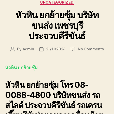
Categories
UNCATEGORIZED
หัวหิน ยกย้ายซุ้ม บริษัท
ขนส่ง เพชรบุรี
ประจวบคีรีขันธ์
on
By
admin
21/11/2024
No Comments
Post
Post
หัวหิน
author
date
ยก
ย้าย
หัวหิน ยกย้ายซุ้ม
ซุ้ม
บริษัท
หัวหิน ยกย้ายซุ้ม โทร 08-
ขนส่ง
เพชรบุ
0088-4800 บริษัทขนส่ง รถ
ประจวบ
สไลด์ ประจวบคีรีขันธ์ รถเครน