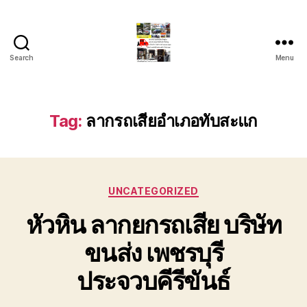
Search
Menu
รถ
ลาก
รถ
สไลด์
Tag:
ลากรถเสียอำเภอทับสะแก
ใน
เขต
หัวหิน
24
Categories
ชั่วโมง
UNCATEGORIZED
ติดต่อ
หัวหิน ลากยกรถเสีย บริษัท
โทร
0888000456
ขนส่ง เพชรบุรี
ประจวบคีรีขันธ์