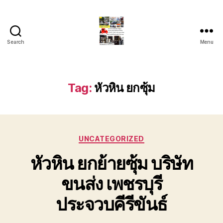
Search
Menu
รถ
ลาก
รถ
สไลด์
Tag:
หัวหิน ยกซุ้ม
ใน
เขต
หัวหิน
24
Categories
ชั่วโมง
UNCATEGORIZED
ติดต่อ
หัวหิน ยกย้ายซุ้ม บริษัท
โทร
0888000456
ขนส่ง เพชรบุรี
ประจวบคีรีขันธ์