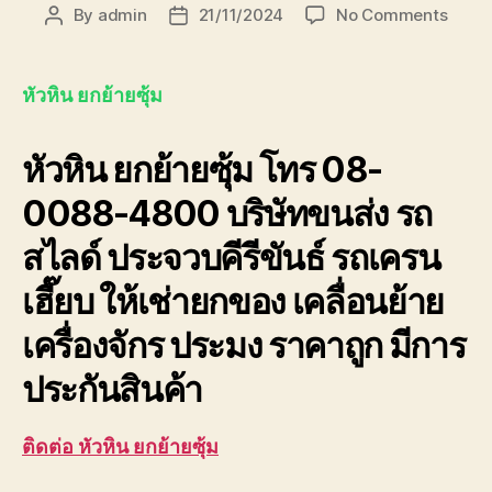
on
By
admin
21/11/2024
No Comments
Post
Post
หัวหิน
author
date
ยก
ย้าย
หัวหิน ยกย้ายซุ้ม
ซุ้ม
บริษัท
หัวหิน ยกย้ายซุ้ม โทร 08-
ขนส่ง
เพชรบุ
0088-4800 บริษัทขนส่ง รถ
ประจวบ
สไลด์ ประจวบคีรีขันธ์ รถเครน
เฮี๊ยบ ให้เช่ายกของ เคลื่อนย้าย
เครื่องจักร ประมง ราคาถูก มีการ
ประกันสินค้า
ติดต่อ หัวหิน ยกย้ายซุ้ม