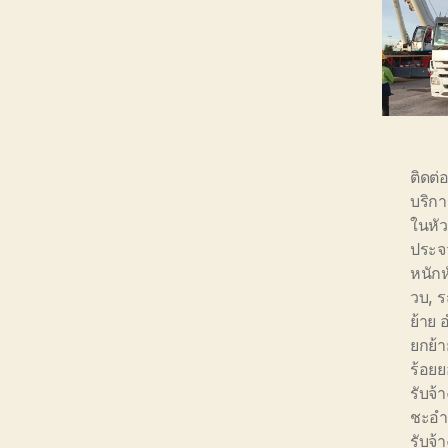
ติดต่
บริกา
ในหัว
ประจว
หนักห
วบ
,
ร
ย้าย 
ยกย้า
ร้อย
รับจ้
ชะอ
รับจ้