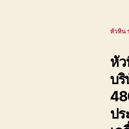
หัวหิน
หัว
บร
48
ประ