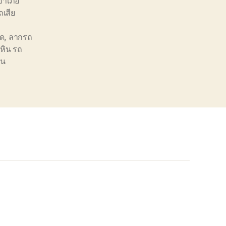
อำเภอ
เสีย
อด
,
ลากรถ
วหิน รถ
ิน