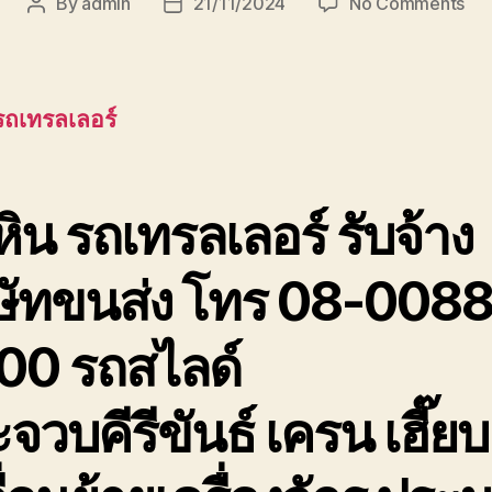
on
By
admin
21/11/2024
No Comments
Post
Post
หัว
author
date
รถ
เทร
เลอ
 รถเทรลเลอร์
ร์
บริ
ขนส
เพช
หิน รถเทรลเลอร์ รับจ้าง
ประ
ิษัทขนส่ง โทร 08-0088
00 รถสไลด์
จวบคีรีขันธ์ เครน เฮี๊ยบ