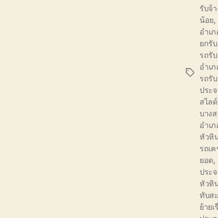
รับจ้
น้อย
,
อำเภ
ยกรับ
รถรั
อำเภ
Tags
รถรั
ประจว
สไลด
บางส
อำเภ
หัวหิ
รถเค
ยอด
,
ประจว
หัวหิ
ทับส
ย้ายเ