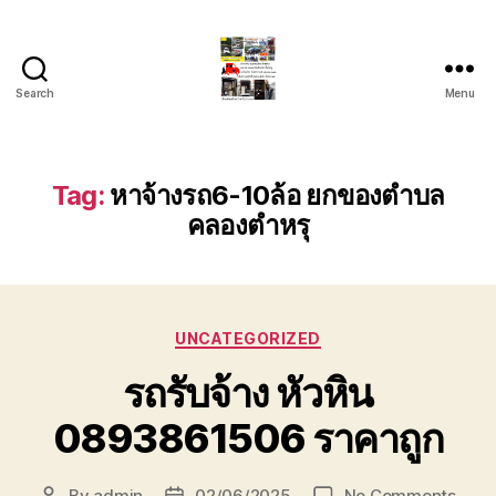
Search
Menu
รถ
ลาก
รถ
สไลด์
Tag:
หาจ้างรถ6-10ล้อ ยกของตำบล
ใน
คลองตำหรุ
เขต
หัวหิน
24
ชั่วโมง
ติดต่อ
Categories
UNCATEGORIZED
โทร
0888000456
รถรับจ้าง หัวหิน
0893861506 ราคาถูก
on
By
admin
02/06/2025
No Comments