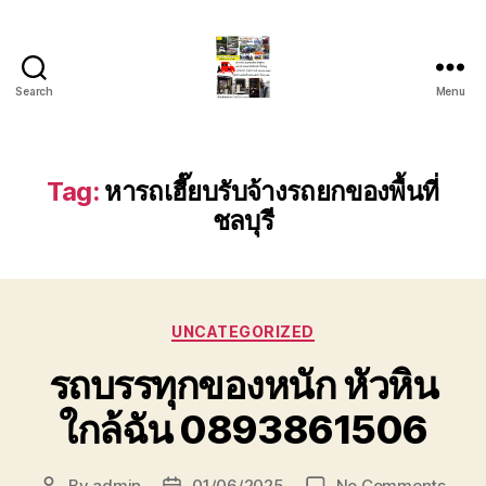
Search
Menu
รถ
ลาก
รถ
สไลด์
Tag:
หารถเฮี๊ยบรับจ้างรถยกของพื้นที่
ใน
ชลบุรี
เขต
หัวหิน
24
ชั่วโมง
ติดต่อ
Categories
UNCATEGORIZED
โทร
0888000456
รถบรรทุกของหนัก หัวหิน
ใกล้ฉัน 0893861506
on
By
admin
01/06/2025
No Comments