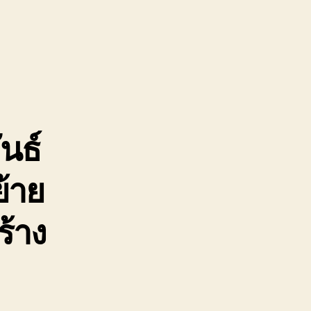
รน
จ้าง
จวบคีรีขันธ์
ยบ
ง
นธ์
ูน
้าย
ร้าง