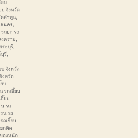
๊ยบ
ยบ จังหวัด
วัดลำพูน
,
สกลนคร
,
,
รถยก รถ
รสงคราม
,
สระบุรี
,
บุรี
,
บ จังหวัด
จังหวัด
๊ยบ
 รถเฮี๊ยบ
ฮี๊ยบ
รน รถ
ครน รถ
รถเฮี๊ยบ
ยกติด
ของหนัก