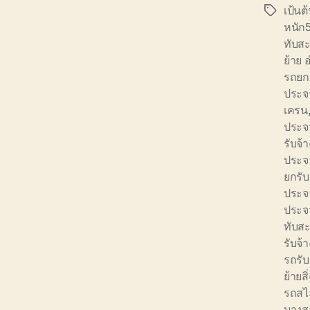
เป้นต
Tags
หนัก
ทับส
ย้าย 
รถยกย
ประจว
เครน
ประจว
รับจ
ประจว
ยกรับ
ประจว
ประจว
ทับส
รับจ้
รถรับ
ย้ายส
รถสไ
บางส