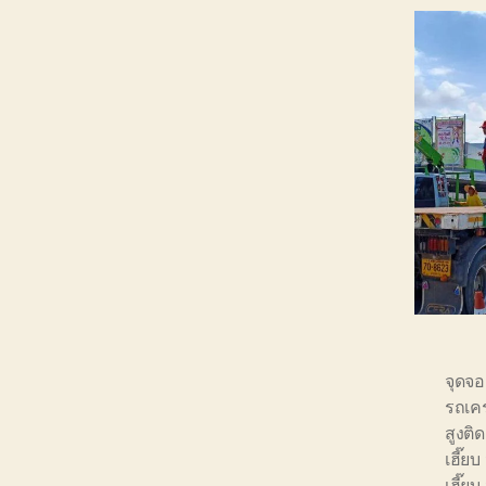
จุดจอ
รถเคร
สูงติ
เฮี๊ยบ
เฮี๊ยบ