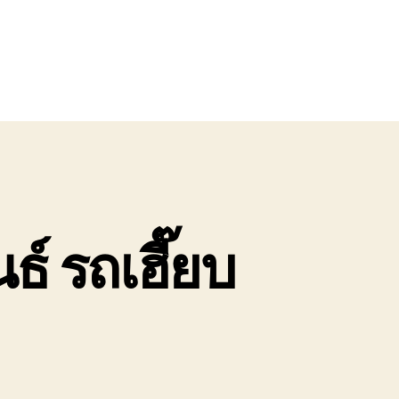
์ รถเฮี๊ยบ