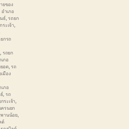
้ายของ
ย อำเภอ
นธ์
,
รถยก
กระเจ้า
,
ด
ถยกรถ
ี
,
รถยก
ำเภอ
ยยอด
,
รถ
เมือง
อำเภอ
ธ์
,
รถ
ยกระเจ้า
,
ดเครนยก
ะพานน้อย
,
ด์
,
รถสไลด์