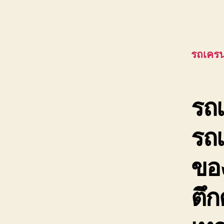
รถเครน
รถเ
รถ
ของ
ตึก