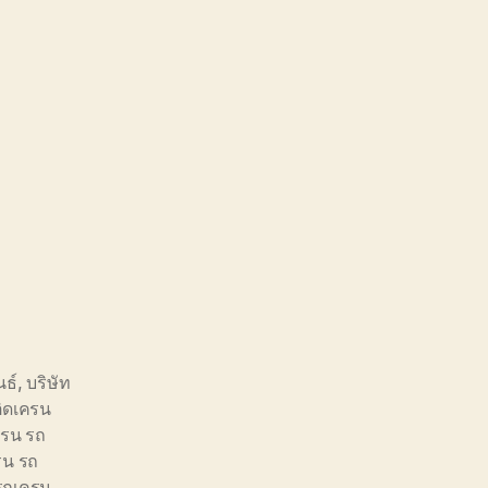
นธ์
,
บริษัท
ิดเครน
ครน รถ
รน รถ
รถเครน