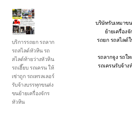
บริษัทรับเหมาขน
ย้ายเครื่อง
รถ
รถยก รถสไลด์ใน
บริการรถยก รถลาก
ลาก
รถ
รถสไลด์หัวหิน รถ
สไลด์
รถลากจูง รถใหญ
สไลด์ท้ายว่างหัวหิน
ใน
รถเครนรับจ้างห
รถเฮี๊ยบ รถเครน ให้
เขต
เช่าถูก รถเทรลเลอร์
หัวหิน
24
รับจ้างบรรทุกขนส่ง
ชั่วโมง
ขนย้ายเครื่องจักร
ติดต่อ
หัวหิน
โทร
0888000456