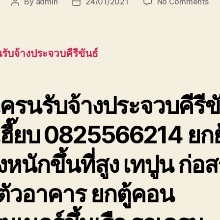
on
By
admin
24/01/2021
No Comments
Post
Post
รถ
author
date
เค
รับ
ประ
รับจ้างประจวบคีรีขันธ์
รถ
เฮี๊
ยก
ขอ
ครนรับจ้างประจวบคีรีขั
เทป
ที่
เฮี๊ยบ 0825566214 ยกย
สุง
หนักขึ้นที่สูง เทปูน ก่อส
ตัวอาคาร ยกตู้คอน