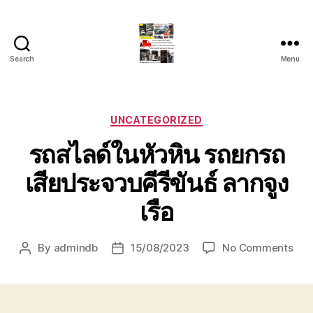
Search
Menu
รถ
ลาก
รถ
สไลด์
Categories
UNCATEGORIZED
ใน
รถสไลด์ในหัวหิน รถยกรถ
เขต
หัวหิน
เสียประจวบคีรีขันธ์ ลากจูง
24
ชั่วโมง
เรือ
ติดต่อ
โทร
0888000456
on
By
admindb
15/08/2023
No Comments
Post
Post
รถ
author
date
สไลด
ใน
หัวห