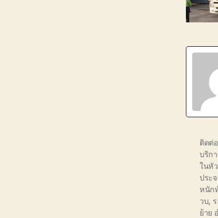
ติดต่
บริกา
ในหัว
ประจว
หนักห
วบ
,
ร
ย้าย 