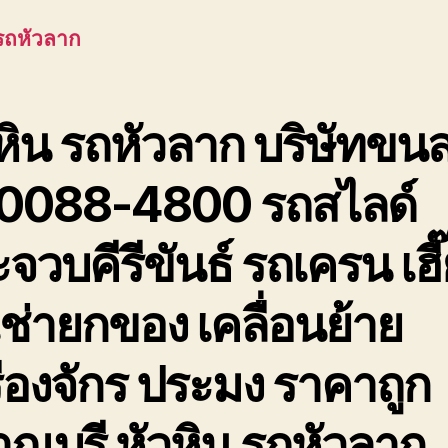
เพช
 รถหัวลาก
ประ
หิน รถหัวลาก บริษัทขนส
0088-4800 รถสไลด์
จวบคีรีขันธ์ รถเครน เฮี
เช่ายกของ เคลื่อนย้าย
ื่องจักร ประมง ราคาถูก
ณบุรี หัวหิน รถหัวลาก