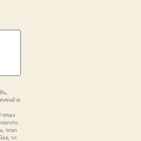
หิน
,
ส่งขนย้าย
ย้ายของ
รถยกประ
ิน
,
รถยก
น้อย
,
รถ