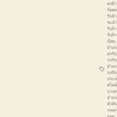
ยกย้า
ร้อย
รับจ้
ชะอ
รับจ้
รับจ้
น้อย
,
อำเภ
ยกรับ
รถรั
อำเภ
Tags
รถรั
ประจว
สไลด
บางส
อำเภ
หัวหิ
รถเค
ยอด
,