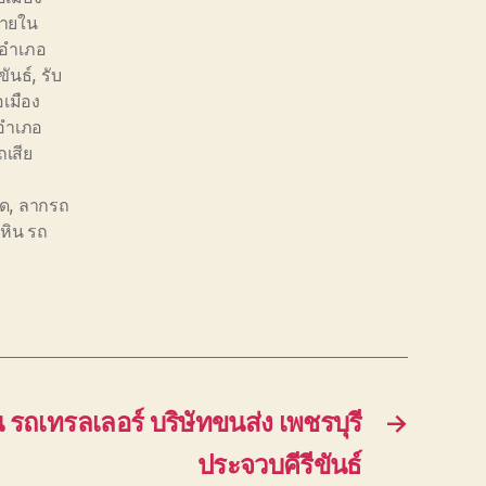
้ายใน
อ อำเภอ
ขันธ์
,
รับ
อเมือง
อำเภอ
เสีย
อด
,
ลากรถ
วหิน รถ
น รถเทรลเลอร์ บริษัทขนส่ง เพชรบุรี
→
ประจวบคีรีขันธ์