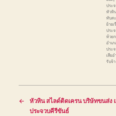
ประจว
หัวหิ
ทับส
ย้ายเ
ประจว
ห้วยก
อำเภ
ประจว
เสียอ
รับจ้
←
หัวหิน สไลด์ติดเครน บริษัทขนส่ง เ
ประจวบคีรีขันธ์