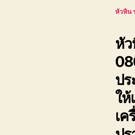
หัวหิน
หัว
08
ประ
ให้
เคร
ปรา