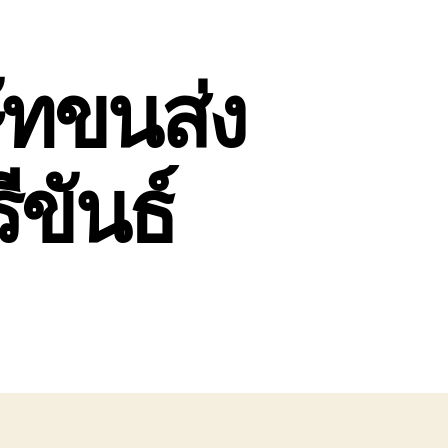
ษัทขนส่ง
ีขันธ์
หิน
ก
ษัท
่ง