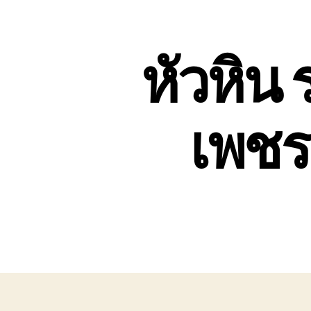
หัวหิน 
เพชรบ