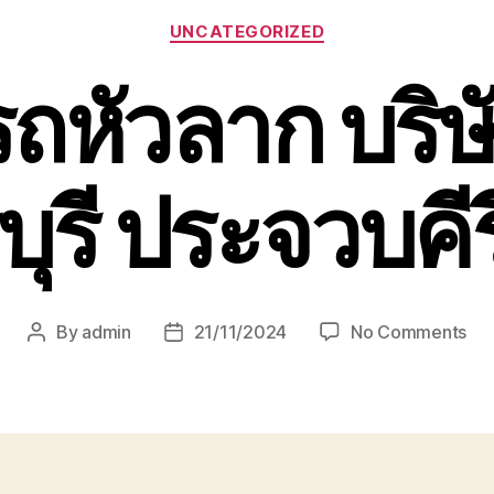
Categories
UNCATEGORIZED
รถหัวลาก บริ
ุรี ประจวบคีร
on
By
admin
21/11/2024
No Comments
Post
Post
หัว
author
date
รถ
หัว
ลา
บริ
ขนส