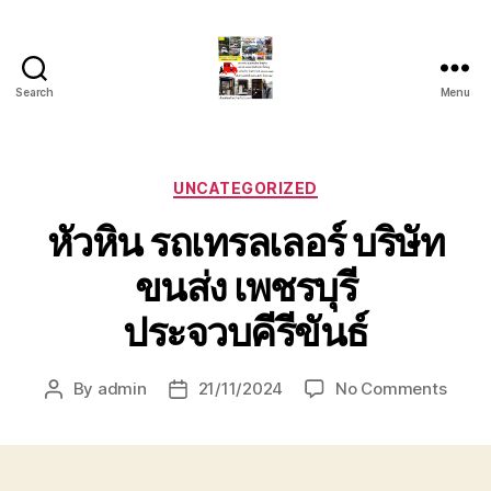
Search
Menu
รถ
ลาก
รถ
สไลด์
Categories
UNCATEGORIZED
ใน
หัวหิน รถเทรลเลอร์ บริษัท
เขต
หัวหิน
ขนส่ง เพชรบุรี
24
ชั่วโมง
ประจวบคีรีขันธ์
ติดต่อ
โทร
0888000456
on
By
admin
21/11/2024
No Comments
Post
Post
หัวหิน
author
date
รถ
เทรล
เลอ