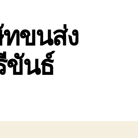
ษัทขนส่ง
ีขันธ์
หิน
ย
ษัท
่ง