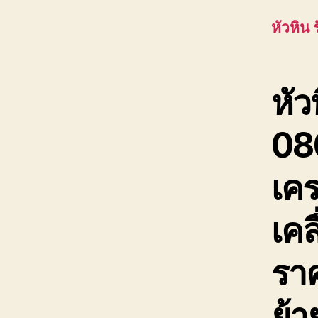
หัวหิน 
หัว
08
เคร
เคล
ราค
ย้า