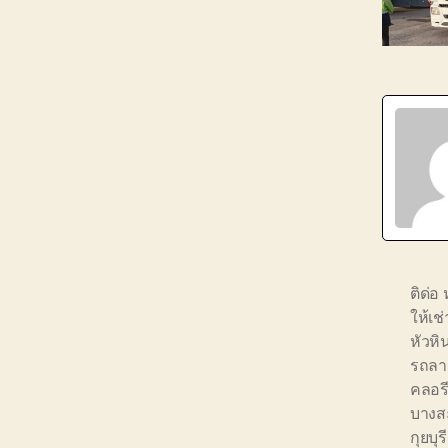
ติด่อ 
ให้เช
หัวหิ
รถลา
คลอร
บางส
กุยบุรี