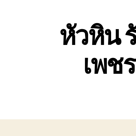
หัวหิน 
เพชรบ