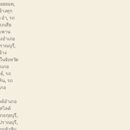
้อยยอด
,
จ้างทุก
ะอำ
,
รถ
รถเสีย
สะพาน
างอำเภอ
ราณบุรี
,
จ้าง
ในจังหวัด
อำเภอ
ธ์
,
รถ
หิน
,
รถ
เภอ
ด์อำเภอ
สไลด์
อกุยบุรี
,
ปราณบุรี
,
ภอหัวหิน
,