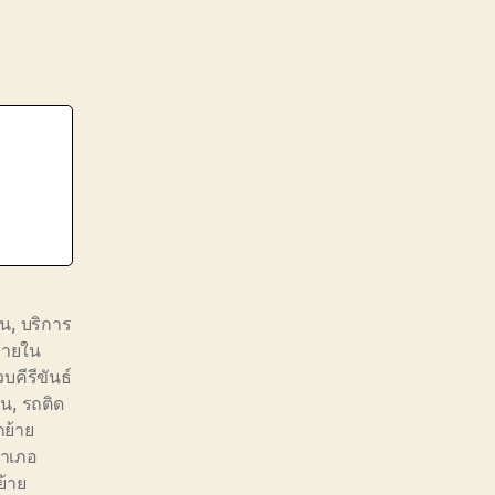
ิน
,
บริการ
้ายใน
บคีรีขันธ์
ิน
,
รถติด
ย้าย
อำเภอ
้าย