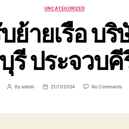
Categories
UNCATEGORIZED
รับย้ายเรือ บริ
ุรี ประจวบคีร
on
By
admin
21/11/2024
No Comments
Post
Post
หัว
author
date
รับ
ย้า
เรือ
บริ
ขนส