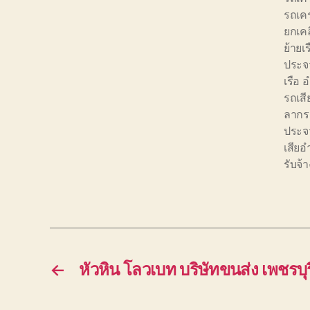
รถเคร
ยกเคล
ย้ายเ
ประจว
เรือ 
รถเสี
ลากร
ประจว
เสียอ
รับจ้
←
หัวหิน โลวเบท บริษัทขนส่ง เพชรบุร