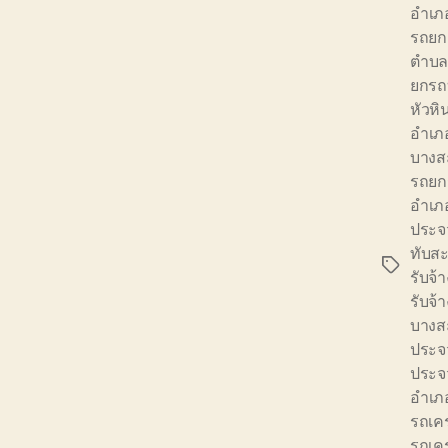
อำเภอ
รถยกย
ตำบลใ
ยกรถ
หัวหิ
อำเภ
บางส
รถยก
อำเภ
ประจว
ทับส
Tags
รับจ้
รับจ้
บางส
ประจว
ประจว
อำเภ
รถเค
รถเค