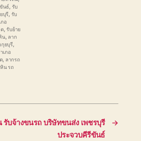
ขันธ์
,
รับ
ยบุรี
,
รับ
ำเภอ
อด
,
รับย้าย
หิน
,
ลาก
ุยบุรี
,
อำเภอ
อด
,
ลากรถ
วหิน รถ
น รับจ้างขนรถ บริษัทขนส่ง เพชรบุรี
→
ประจวบคีรีขันธ์