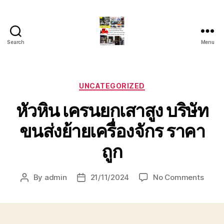
Search
Menu
รถ
ลาก
รถ
สไลด์
Categories
UNCATEGORIZED
ใน
หัวหิน เครนยกเสาสูง บริษัท
เขต
หัวหิน
ขนส่งย้ายเครื่องจักร ราคา
24
ชั่วโมง
ถูก
ติดต่อ
โทร
0888000456
on
By
admin
21/11/2024
No Comments
Post
Post
หัวหิน
author
date
เครน
ยก
เสา